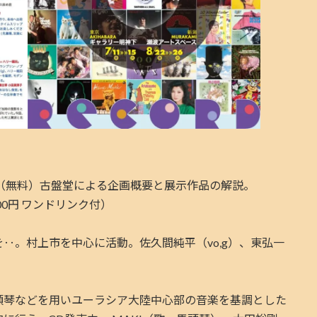
16:00（無料）古盤堂による企画概要と展示作品の解説。
（2,000円 ワンドリンク付）
‥。村上市を中心に活動。佐久間純平（vo,g）、東弘一
頭琴などを用いユーラシア大陸中心部の音楽を基調とした