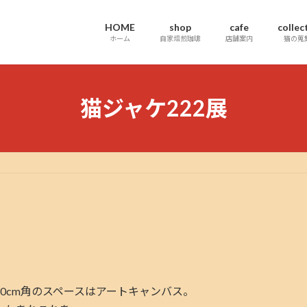
HOME
shop
cafe
collec
ホーム
自家焙煎珈琲
店舗案内
猫の蒐
猫ジャケ222展
0cm角のスペースはアートキャンバス。