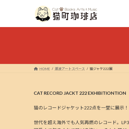
コ
ナ
ン
ビ
テ
ゲ
ン
ー
ツ
シ
へ
ョ
ス
ン
キ
に
ッ
移
プ
動
HOME
瀬波アートスペース
猫ジャケ222展
CAT RECORD JACKT 222 EXHIBITIONTION
猫のレコードジャケット222点を一堂に展示！
世代を超え海外でも人気再燃のレコード。LP3