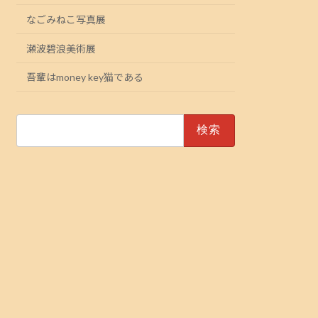
なごみねこ写真展
瀬波碧浪美術展
吾輩はmoney key猫である
検
索: