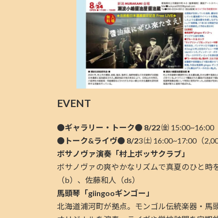
EVENT
●ギャラリー・トーク● 8/22
㈮ 15:00~
●トーク&ライヴ● 8/2
3 ㈯ 16:00~17:00
ボサノヴァ演奏「村上ボッサクラブ」
ボサノヴァの爽やかなリズムで真夏のひと時を
（b）、佐藤和人（ds）
馬頭琴「giingooギンゴー」
北海道浦河町が拠点。モンゴル伝統楽器・馬