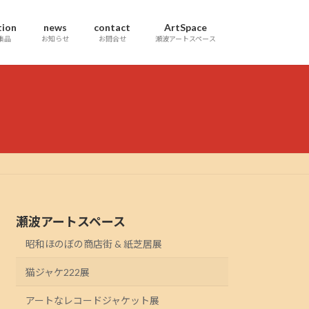
tion
news
contact
ArtSpace
集品
お知らせ
お問合せ
瀬波アートスペース
瀬波アートスペース
昭和ほのぼの商店街 & 紙芝居展
猫ジャケ222展
アートなレコードジャケット展