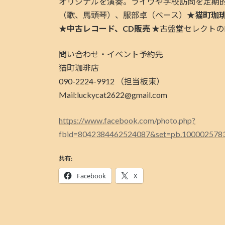
オリジナルを演奏。ライヴや学校訪問を定期的
（歌、馬頭琴）、服部卓（ベース）
★猫町珈
★
中古レコード、CD販売
★古盤堂セレクトの
問い合わせ・イベント予約先
猫町珈琲店
090-2224-9912 （担当板東）
Mail:luckycat2622@gmail.com
https://www.facebook.com/photo.php?
fbid=8042384462524087&set=pb.100002578
共有:
Facebook
X