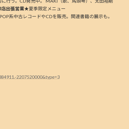
に行う。CD発売中。 MAKI（歌、馬頭琴）、太田裕剛
琲店出張営業★
夏季限定メニュー
POP系中古レコードやCDを販売。関連書籍の展示も。
384911.-2207520000&type=3